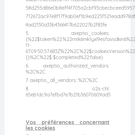
58d255d86e0b8eff4f705a2cbf93cbecbceed59573
712672ac97e8f17f9ab0ef1b9ed225f521eadd978d
4ad2130a33b4366417b622027b2f83fe
5. axeptio_cookies:
{%22$token%22:%22mtk6mk1yxl9esfavsdkin6%
11-
6T09:50:57.683Z%22%2C%22$cookiesVersion%22
{}%2C%22$ $completed%22:false}
6. axeptio_authorized_vendors:
%2C%2C
7. axeptio_all_vendors: %2C%2C
8. o2s-chl:
65eb1dc9a7efbd7e7b21b36070609ad5
Vos préférences concernant
les cookies