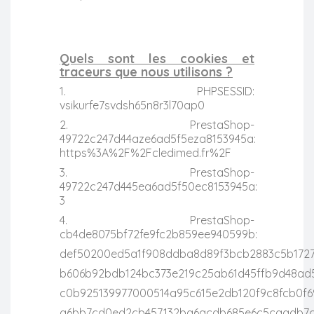
Quels sont les cookies et
traceurs que nous utilisons ?
1. PHPSESSID:
vsikurfe7svdsh65n8r3l70ap0
2. PrestaShop-
49722c247d44aze6ad5f5eza8153945a:
https%3A%2F%2Fcledimed.fr%2F
3. PrestaShop-
49722c247d445ea6ad5f50ec8153945a:
3
4. PrestaShop-
cb4de8075bf72fe9fc2b859ee940599b:
def50200ed5a1f908ddba8d89f3bcb2883c5b1727
b606b92bdb124bc373e219c25ab61d45ffb9d48ad
c0b925139977000514a95c615e2db120f9c8fcb0f6
a6bb7cd0ed2cb457132ba6acdb685e6c5caadb7c