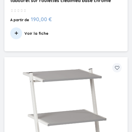
tabouret sur roulettes cledimed base chrome
190,00 €
A partir de
Voir la fiche