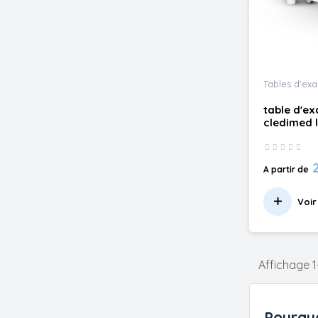
Tables d'ex
table d'ex
cledimed l
A partir de
Voir
Affichage 1-
Pourquo