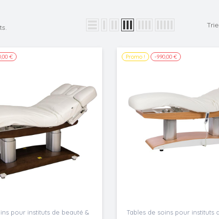
Trie
ts.
0,00 €
Promo !
-990,00 €
ins pour instituts de beauté &
Tables de soins pour instituts