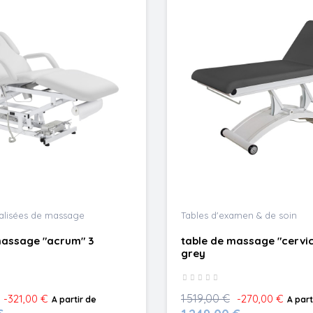
ialisées de massage
Tables d'examen & de soin
massage "acrum" 3
table de massage "cervic
grey
1 519,00 €
-321,00 €
-270,00 €
A partir de
A part