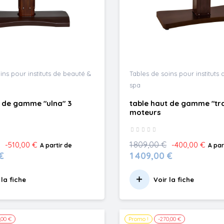
ins pour instituts de beauté &
Tables de soins pour instituts
spa
t de gamme "ulna" 3
table haut de gamme "tr
moteurs
1 809,00 €
-510,00 €
-400,00 €
A partir de
A par
€
1 409,00 €
 la fiche
Voir la fiche
,00 €
Promo !
-270,00 €