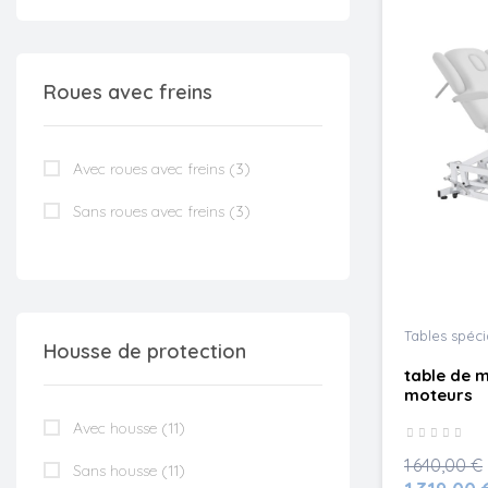
Roues avec freins
Avec roues avec freins
(3)
Sans roues avec freins
(3)
Tables spéc
Housse de protection
table de 
moteurs
Avec housse
(11)
1 640,00 €
Sans housse
(11)