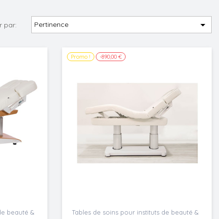

Pertinence
r par:
Promo !
-890,00 €
 de beauté &
Tables de soins pour instituts de beauté &