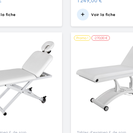
€
1 249,00 €
 la fiche
Voir la fiche
Promo !
-270,00 €
amen & de soin
Tables d'examen & de soin