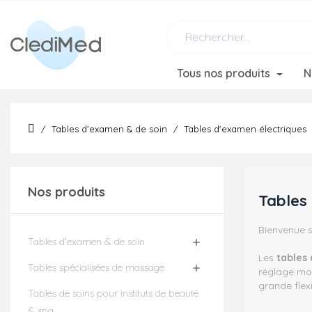
Tous nos produits
N
Tables d'examen & de soin
Tables d'examen électriques
Nos produits
Tables
Bienvenue s
Tables d'examen & de soin

Les
tables
Tables spécialisées de massage

réglage mot
grande flex
Tables de soins pour instituts de beauté
& spa