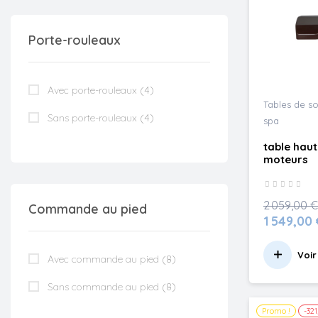
Porte-rouleaux
Avec porte-rouleaux
(4)
Tables de so
Sans porte-rouleaux
(4)
spa
table hau
moteurs
2 059,00 €
Commande au pied
1 549,00 
Voir
Avec commande au pied
(8)
Sans commande au pied
(8)
Promo !
-321