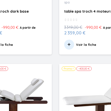
spa
 troch dark base
table spa troch 4 moteur
3 349,00 €
-990,00 €
-990,00 €
A partir de
A par
 €
2 359,00 €
 la fiche
Voir la fiche
,00 €
Promo !
-400,00 €