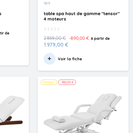
spa
s
table spa haut de gamme "tensor"
4 moteurs
tir de
2 869,00 €
-890,00 €
A partir de
1 979,00 €
Voir la fiche
Promo !
-380,00 €