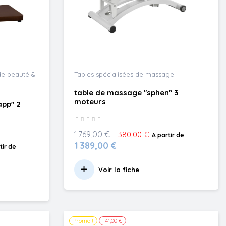
 de beauté &
Tables spécialisées de massage
table de massage "sphen" 3
moteurs
app" 2
1 769,00 €
-380,00 €
A partir de
1 389,00 €
tir de
Voir la fiche
Promo !
-41,00 €