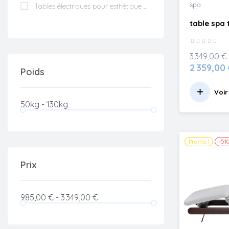
spa
Tables électriques pour esthétique
(2)
table spa
3 349,00 €
2 359,00
Poids
Voir
50kg - 130kg
Promo !
-510
Prix
985,00 € - 3 349,00 €