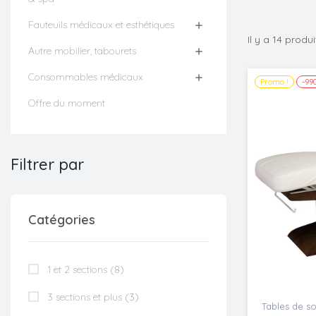
Fauteuils médicaux et esthétiques

Il y a 14 produi
Autre mobilier, tabourets

Consommables médicaux

Promo !
-99
Offre du moment
Filtrer par
Catégories
1 et 2 sections
(8)
3 sections et plus
(3)
Tables de so