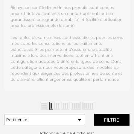
Bienvenue sur Cledimed.fr, nos produits sont conçus
pour offrir à vos patients un confort optimal tout en
garantissant une grande durabilité et facilité d’utilisation
pour les professionnels de santé.
Les
tables d'examen fixes
sont essentielles pour les soins
médicaux, les consultations ou les traitements
esthétiques. Elles permettent d'assurer une stabilité
maximale lors des interventions, tout en offrant une
configuration adaptée à différents types de soins. Dans
cette catégorie, nous vous proposons des modèles qui
répondent aux exigences des professionnels de santé et
du bien-être, alliant ergonomie, qualité et performance.

FILTRE
Pertinence
Affichage 1-4 de 4 article(s)